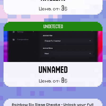
3
Цена от:
$
UNDETECTED
UNNAMED
8
Цена от:
$
Rainbow Six Siege Cheats – Unlock your full 