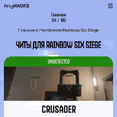
Any
HACKS
|||
Главная
EN
/
RU
FAQ
Главная
>
Читы для Rainbow Six Siege
Оплата и доставка
ЧИТЫ ДЛЯ RAINBOW SIX SIEGE
Пользовательское соглашение
Поддержка
UNDETECTED
CRUSADER