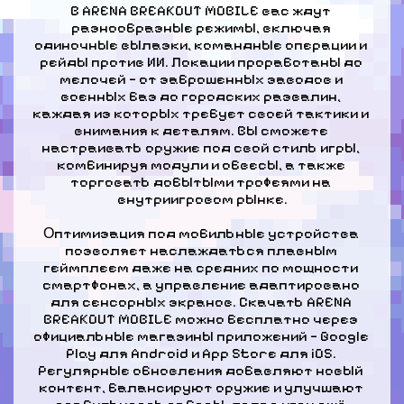
В ARENA BREAKOUT MOBILE вас ждут 
разнообразные режимы, включая 
одиночные вылазки, командные операции и 
рейды против ИИ. Локации проработаны до 
мелочей — от заброшенных заводов и 
военных баз до городских развалин, 
каждая из которых требует своей тактики и 
внимания к деталям. Вы сможете 
настраивать оружие под свой стиль игры, 
комбинируя модули и обвесы, а также 
торговать добытыми трофеями на 
внутриигровом рынке.
Оптимизация под мобильные устройства 
позволяет наслаждаться плавным 
геймплеем даже на средних по мощности 
смартфонах, а управление адаптировано 
для сенсорных экранов. Скачать ARENA 
BREAKOUT MOBILE можно бесплатно через 
официальные магазины приложений — Google 
Play для Android и App Store для iOS. 
Регулярные обновления добавляют новый 
контент, балансируют оружие и улучшают 