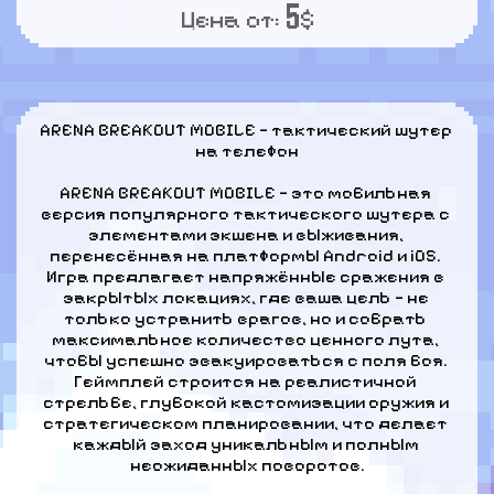
5
Цена от:
$
ARENA BREAKOUT MOBILE — тактический шутер 
на телефон
ARENA BREAKOUT MOBILE — это мобильная 
версия популярного тактического шутера с 
элементами экшена и выживания, 
перенесённая на платформы Android и iOS. 
Игра предлагает напряжённые сражения в 
закрытых локациях, где ваша цель — не 
только устранить врагов, но и собрать 
максимальное количество ценного лута, 
чтобы успешно эвакуироваться с поля боя. 
Геймплей строится на реалистичной 
стрельбе, глубокой кастомизации оружия и 
стратегическом планировании, что делает 
каждый заход уникальным и полным 
неожиданных поворотов.