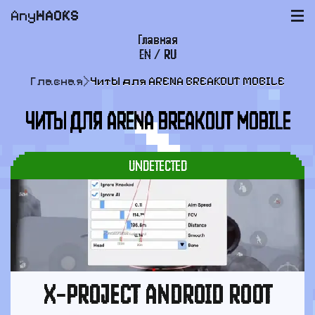
Any
HACKS
|||
Главная
EN
/
RU
FAQ
Главная
>
Читы для ARENA BREAKOUT MOBILE
Оплата и доставка
ЧИТЫ ДЛЯ ARENA BREAKOUT MOBILE
Пользовательское соглашение
Поддержка
UNDETECTED
X-PROJECT ANDROID ROOT